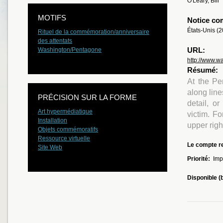
O'Leary, Bill
MOTIFS
Notice co
États-Unis (
Rituel de la commémoration/anniversaire
des attentats
URL:
Washington/Pentagone
http://www.w
Résumé:
At the Pe
along line
PRÉCISION SUR LA FORME
detail, o
Art hypermédiatique
victim. Fo
Installation
upper righ
Objets commémoratifs
Ressource virtuelle
Le compte re
Site Web
Priorité:
Imp
Disponible (