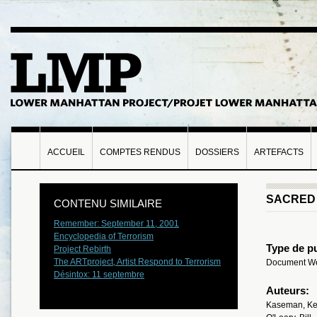
ACCUEIL
COMPTES RENDUS
DOSSIERS
ARTEFACTS
SACRED 
CONTENU SIMILAIRE
Remember: September 11, 2001
Encyclopedia of Terrorism
Type de pu
Project Rebirth
The ARTproject, Artist Respond to Terrorism
Document W
Désintox: 11 septembre
Auteurs:
Kaseman, Keit