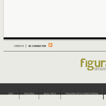
CRÉDITS
SE CONNECTER
OIC
FIGURA
ALN / NT2
FIGURA-NT2 CONCORDIA