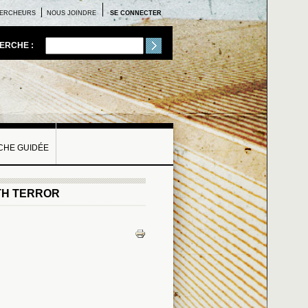
ERCHEURS
NOUS JOINDRE
SE CONNECTER
ERCHE :
HE GUIDÉE
ITH TERROR