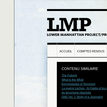
ACCUEIL
COMPTES RENDUS
CONTENU SIMILAIRE
The Futurist
What Is the What
Encyclopedia of Terrorism
La guerre cachée : Al-Qaïda et les 
du terrorisme islamiste
DMZ Vol. 2: Body of a Journalist