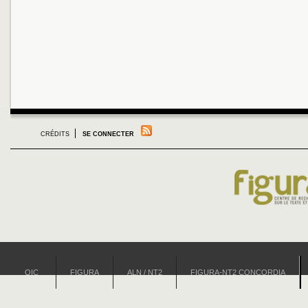
CRÉDITS
SE CONNECTER
OIC
FIGURA
ALN / NT2
FIGURA-NT2 CONCORDIA