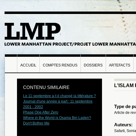
ACCUEIL
COMPTES RENDUS
DOSSIERS
ARTEFACTS
L'ISLAM
CONTENU SIMILAIRE
Le 11-septembre a-t-il changé la littérature ?
Journal d'une année à part : 11 septembre
Type de pu
2001 - 2002
Phase One After Zero
Article de r
Where in the World is Osama Bin Laden?
Don't Bother Me
Auteurs:
Safarti, Soni