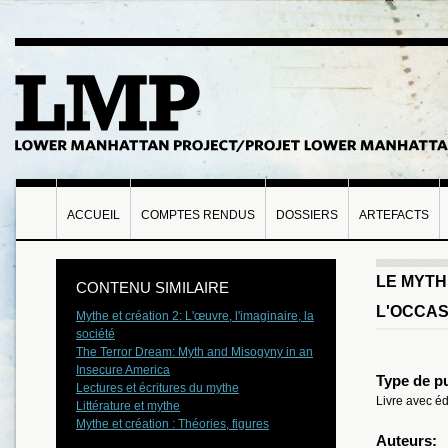
ACCUEIL
COMPTES RENDUS
DOSSIERS
ARTEFACTS
LE MYTH
CONTENU SIMILAIRE
L'OCCAS
Mythe et création 2: L'œuvre, l'imaginaire, la
société
The Terror Dream: Myth and Misogyny in an
Insecure America
Type de pu
Lectures et écritures du mythe
Livre avec éd
Littérature et mythe
Mythe et création : Théories, figures
Auteurs: