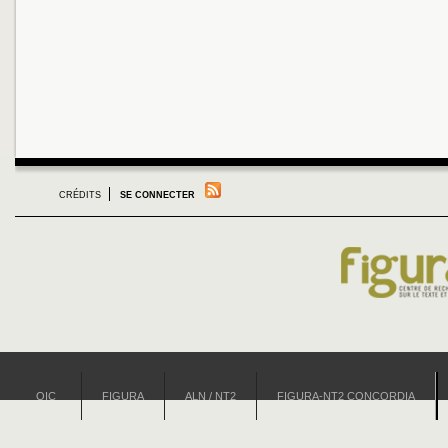
CRÉDITS
SE CONNECTER
OIC
FIGURA
ALN / NT2
FIGURA-NT2 CONCORDIA