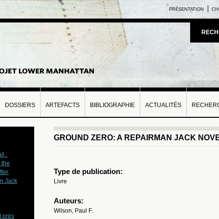
PRÉSENTATION
CH
RECH
DOSSIERS
ARTEFACTS
BIBLIOGRAPHIE
ACTUALITÉS
RECHERC
GROUND ZERO: A REPAIRMAN JACK NOV
l :
 the
Type de publication:
ter,
an Jack
Livre
Auteurs:
Wilson, Paul F.
t près