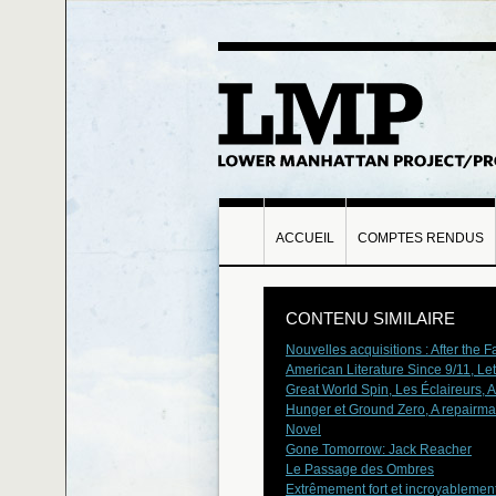
ACCUEIL
COMPTES RENDUS
CONTENU SIMILAIRE
Nouvelles acquisitions : After the Fal
American Literature Since 9/11, Let
Great World Spin, Les Éclaireurs, Af
Hunger et Ground Zero, A repairm
Novel
Gone Tomorrow: Jack Reacher
Le Passage des Ombres
Extrêmement fort et incroyablemen