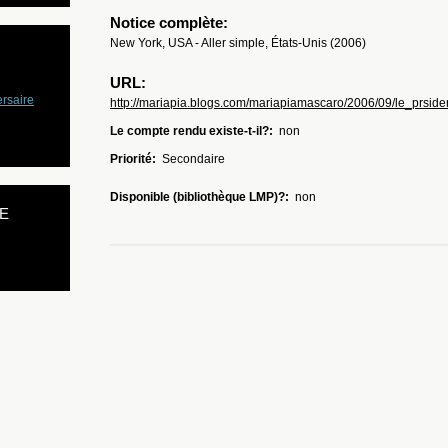
Notice complète:
New York, USA - Aller simple, États-Unis (2006)
URL:
rsaire
http://mariapia.blogs.com/mariapiamascaro/2006/09/le_prsi
Le compte rendu existe-t-il?:
non
Priorité:
Secondaire
Disponible (bibliothèque LMP)?:
non
E