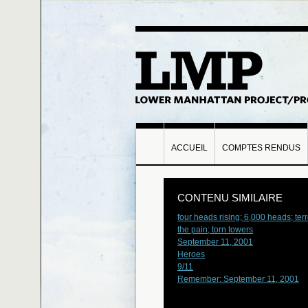
ACCUEIL
COMPTES RENDUS
CONTENU SIMILAIRE
four heads rising; 6,000 heads; terro
the pain; torn towers
September 11, 2001
Heroes
9/11
Remember: September 11, 2001