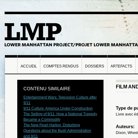
ACCUEIL
COMPTES RENDUS
DOSSIERS
ARTEFACTS
FILM AND
CONTENU SIMILAIRE
Entertainment Wars: Television Culture after
9/11
Type de pu
9/11 Culture: America Under Construction
The Selling of 9/11: How a National Tragedy
Livre avec éd
Became a Commodity
The New Pearl Harbor: Disturbing
Auteurs:
Questions about the Bush Administration
Dixon, Wheel
and 9/11