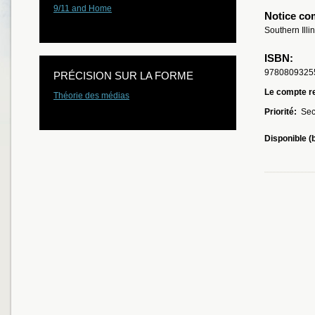
9/11 and Home
Notice co
Southern Illi
ISBN:
9780809325
PRÉCISION SUR LA FORME
Le compte re
Théorie des médias
Priorité:
Sec
Disponible (