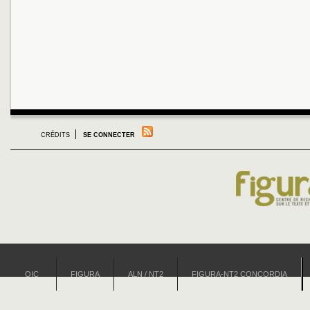
CRÉDITS
SE CONNECTER
OIC
FIGURA
ALN / NT2
FIGURA-NT2 CONCORDIA