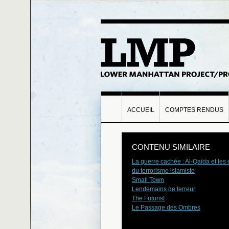
ACCUEIL
COMPTES RENDUS
CONTENU SIMILAIRE
La guerre cachée : Al-Qaïda et les 
du terrorisme islamiste
Small Town
Lendemains de terreur
The Futurist
Le Passage des Ombres