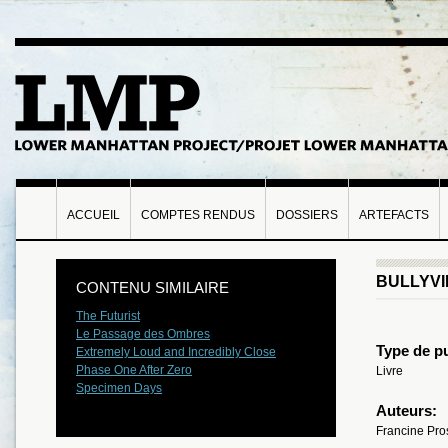
ACCUEIL
COMPTES RENDUS
DOSSIERS
ARTEFACTS
BULLYVI
CONTENU SIMILAIRE
The Futurist
Le Passage des Ombres
Type de pu
Extremely Loud and Incredibly Close
Phase One After Zero
Livre
Specimen Days
Auteurs:
Francine Pro