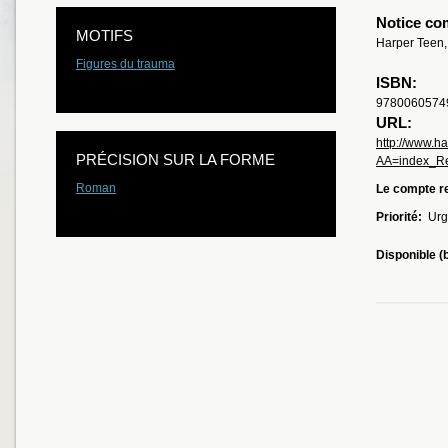
Notice co
MOTIFS
Harper Teen,
Figures du trauma
ISBN:
9780060574
URL:
http://www.h
PRÉCISION SUR LA FORME
AA=index_R
Roman
Le compte re
Priorité:
Urg
Disponible (