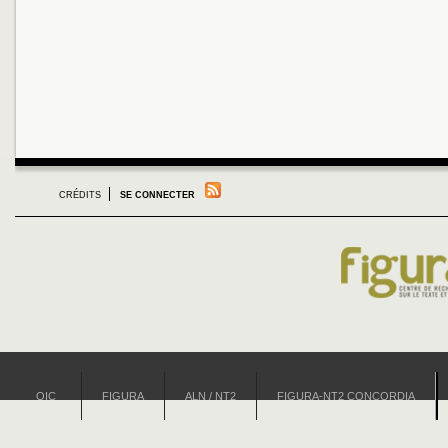
CRÉDITS
SE CONNECTER
OIC
FIGURA
ALN / NT2
FIGURA-NT2 CONCORDIA