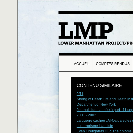
ACCUEIL
COMPTES RENDUS
CONTENU SIMILAIRE
9/11
Strong of Heart: Life and Death in t
Department of New York
Journal d'une année à part : 11 se
2001 - 2002
La guerre cachée : Al-Qaïda et les 
du terrorisme islamiste
Even Firefighters Hug Their Moms