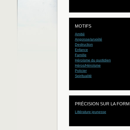
MOTIFS
Amitié
Angoisse/anxiété
Destruction
Enfance
Famille
Héroïsme du quotidien
Héros/Héroïsme
Policier
Spiritualité
PRÉCISION SUR LA FORM
Littérature jeunesse