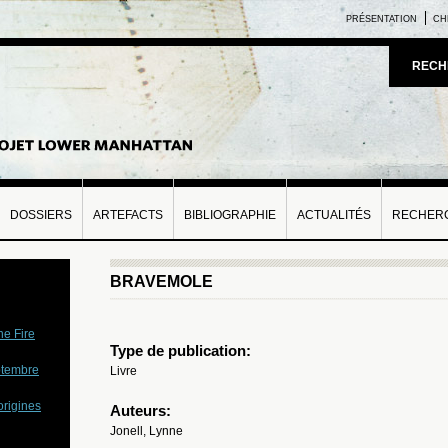
PRÉSENTATION
CH
RECH
DOSSIERS
ARTEFACTS
BIBLIOGRAPHIE
ACTUALITÉS
RECHERC
BRAVEMOLE
he Fire
Type de publication:
ptembre
Livre
origines
Auteurs:
Jonell, Lynne