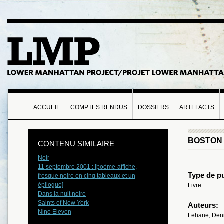
ACCUEIL
COMPTES RENDUS
DOSSIERS
ARTEFACTS
BOSTON 
CONTENU SIMILAIRE
Noir
11 septembre 2001 : [poème-affiche,
Type de pu
fresque noire en cinq tableaux et un
épilogue]
Livre
Dans la nuit noire
Saints of New York
Auteurs:
Nine Eleven
Lehane, Den