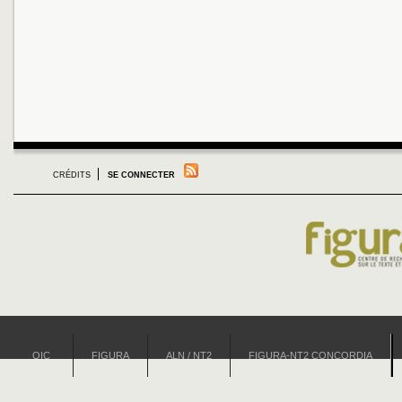
CRÉDITS
SE CONNECTER
OIC
FIGURA
ALN / NT2
FIGURA-NT2 CONCORDIA