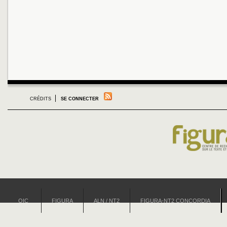
CRÉDITS
SE CONNECTER
OIC
FIGURA
ALN / NT2
FIGURA-NT2 CONCORDIA