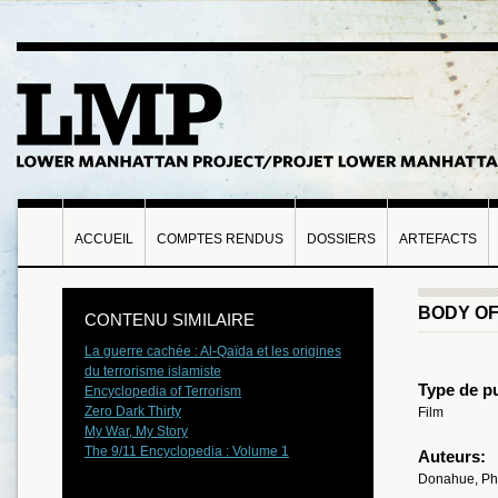
ACCUEIL
COMPTES RENDUS
DOSSIERS
ARTEFACTS
BODY O
CONTENU SIMILAIRE
La guerre cachée : Al-Qaïda et les origines
du terrorisme islamiste
Type de pu
Encyclopedia of Terrorism
Zero Dark Thirty
Film
My War, My Story
The 9/11 Encyclopedia : Volume 1
Auteurs:
Donahue, Phil