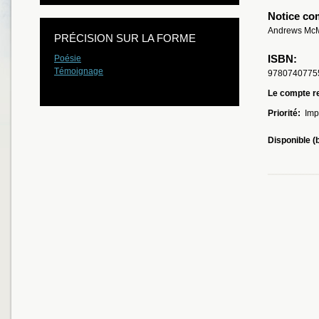
Notice co
Andrews McMe
PRÉCISION SUR LA FORME
ISBN:
Poésie
Témoignage
9780740775
Le compte re
Priorité:
Imp
Disponible (