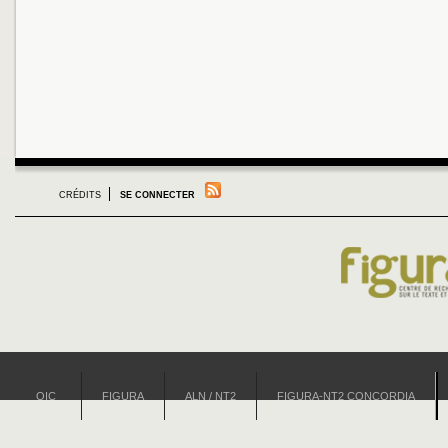
CRÉDITS
SE CONNECTER
OIC
FIGURA
ALN / NT2
FIGURA-NT2 CONCORDIA