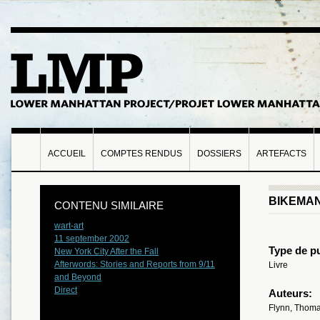
ACCUEIL
COMPTES RENDUS
DOSSIERS
ARTEFACTS
BIKEMA
CONTENU SIMILAIRE
wart-art
11 september 2002
Type de pu
New York City After the Fall
Afterwords: Stories and Reports from 9/11
Livre
and Beyond
Direct
Auteurs:
Flynn, Thoma