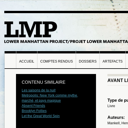
ACCUEIL
COMPTES RENDUS
DOSSIERS
ARTEFACTS
AVANT L
CONTENU SIMILAIRE
Les saisons de la nuit
Metropolis: New York comme mythe,
Type de pu
marché, et pays magique
Absent Friends
Livre
Brooklyn Follies
Let the Great World Spin
Auteurs:
Mankell, Hen