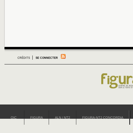
CRÉDITS
SE CONNECTER
OIC
FIGURA
ALN / NT2
FIGURA-NT2 CONCORDIA