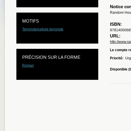
Notice co
Random Hous
MOTIFS
ISBN:
Terroriste/cellule terroriste
9781400068
URL:
http://www.r
Le compte re
PRÉCISION SUR LA FORME
Priorité:
Urg
Roman
Disponible (