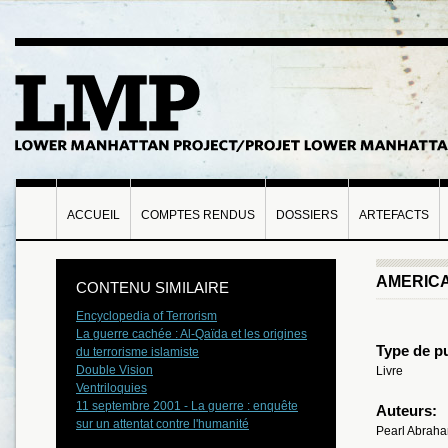
ACCUEIL
COMPTES RENDUS
DOSSIERS
ARTEFACTS
AMERICA
CONTENU SIMILAIRE
Encyclopedia of Terrorism
La guerre cachée : Al-Qaïda et les origines
Type de pu
du terrorisme islamiste
Double Vision
Livre
Ventriloquies
11 septembre 2001 - La guerre : enquête
Auteurs:
sur un attentat contre l'humanité
Pearl Abrah