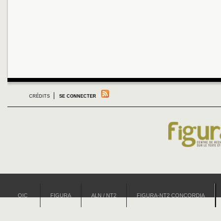
CRÉDITS
SE CONNECTER
OIC
FIGURA
ALN / NT2
FIGURA-NT2 CONCORDIA