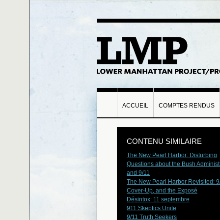
ACCUEIL
COMPTES RENDUS
CONTENU SIMILAIRE
The New Pearl Harbor: Disturbing
Questions about the Bush Administ
and 9/11
The New Pearl Harbor Revisited: 9/
Cover-Up, and the Exposé
Désintox: 11 septembre
911 Skeptics Unite
9/11 Truth Seekers