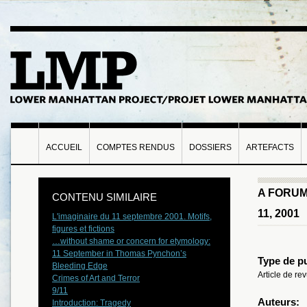
ACCUEIL
COMPTES RENDUS
DOSSIERS
ARTEFACTS
A FORUM
CONTENU SIMILAIRE
11, 2001
L'imaginaire du 11 septembre 2001. Motifs,
figures et fictions
…without shame or concern for etymology:
11 September in Thomas Pynchon’s
Type de pu
Bleeding Edge
Article de r
Crimes of Art and Terror
9/11
Auteurs:
Introduction: Tragedy