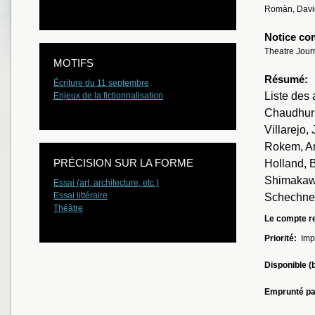
Romàn, Davi
Notice co
Theatre Jour
MOTIFS
Résumé:
Écriture du 11 septembre
Liste des 
Enjeux de la fictionnalisation
Chaudhuri
Villarejo,
Rokem, Ann
PRÉCISION SUR LA FORME
Holland, 
Shimakawa
Essai (art, architecture, etc.)
Essai littéraire
Schechner
Théâtre
Le compte re
Priorité:
Imp
Disponible (
Emprunté pa