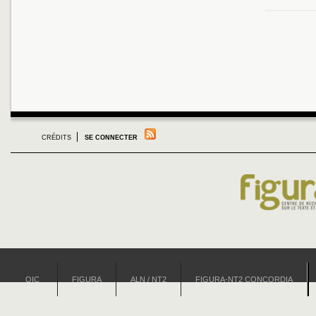
CRÉDITS
SE CONNECTER
OIC
FIGURA
ALN / NT2
FIGURA-NT2 CONCORDIA