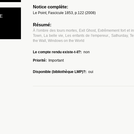
Notice complète:
Le Point, Fascicule 1853, p.122 (2008)
E
Résumé:
À l'ombre des tours mortes, Exit Ghost, Extrêmement fort et 
Town, La belle vie, Les enfants de l'empereur., Sathurday, Te
the Wall, Windows on the World
Le compte rendu existe-t-il?:
non
Priorité:
Important
Disponible (bibliothèque LMP)?:
oui