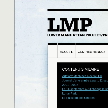
ACCUEIL
COMPTES RENDUS
CONTENU SIMILAIRE
Artefact: Machines à écrire 1.0
Journal d'une année à part : 11 se
2001 - 2002
Le 11-septembre a-t-il changé la lit
Lunar Park
Le Passage des Ombres