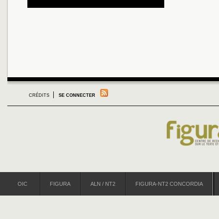
CRÉDITS
SE CONNECTER
OIC
FIGURA
ALN / NT2
FIGURA-NT2 CONCORDIA