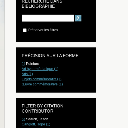
RECHERCHE DANS
BIBLIOGRAPHIE
Préserver les filtres
PRÉCISION SUR LA FORME
(-)
Peinture
Art hypermédiatique (1)
Arts (1)
Objets commémoratifs (1)
Œuvre commémorative (1)
FILTER BY CITATION
CONTRIBUTOR
(-)
Search, Jason
Gangloff, Hope (1)