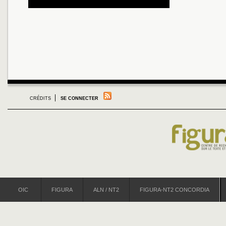
CRÉDITS
SE CONNECTER
OIC
FIGURA
ALN / NT2
FIGURA-NT2 CONCORDIA