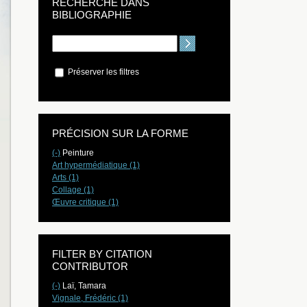
RECHERCHE DANS
BIBLIOGRAPHIE
Préserver les filtres
PRÉCISION SUR LA FORME
(-)
Peinture
Art hypermédiatique (1)
Arts (1)
Collage (1)
Œuvre critique (1)
FILTER BY CITATION
CONTRIBUTOR
(-)
Laï, Tamara
Vignale, Frédéric (1)