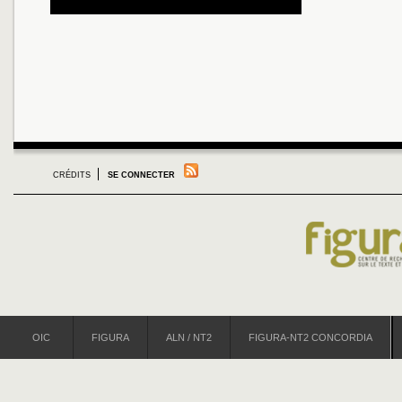
CRÉDITS
SE CONNECTER
OIC
FIGURA
ALN / NT2
FIGURA-NT2 CONCORDIA