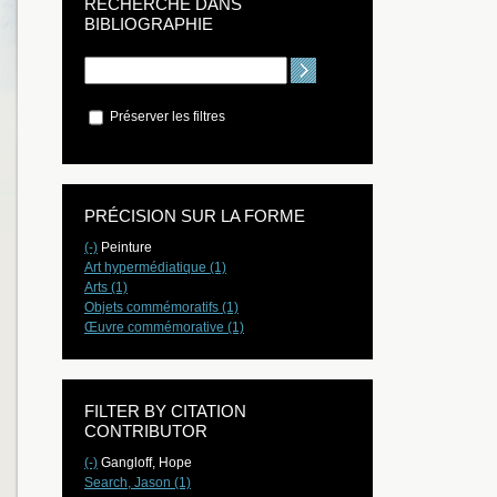
RECHERCHE DANS
BIBLIOGRAPHIE
Préserver les filtres
PRÉCISION SUR LA FORME
(-)
Peinture
Art hypermédiatique (1)
Arts (1)
Objets commémoratifs (1)
Œuvre commémorative (1)
FILTER BY CITATION
CONTRIBUTOR
(-)
Gangloff, Hope
Search, Jason (1)