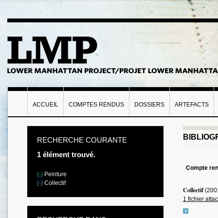
ACCUEIL
COMPTES RENDUS
DOSSIERS
ARTEFACTS
BIBLIOG
RECHERCHE COURANTE
1 élément trouvé.
Compte re
(-)
Peinture
(-)
Collectif
Collectif
(200
1 fichier atta