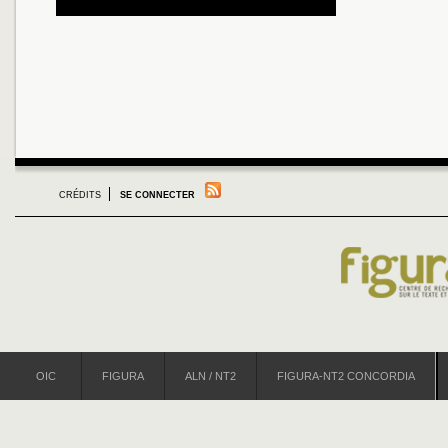
CRÉDITS
SE CONNECTER
OIC
FIGURA
ALN / NT2
FIGURA-NT2 CONCORDIA