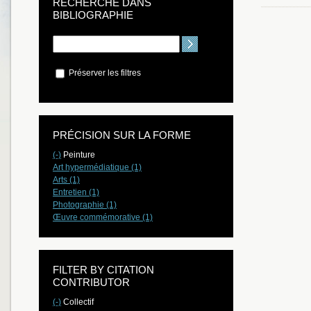
RECHERCHE DANS
BIBLIOGRAPHIE
Préserver les filtres
PRÉCISION SUR LA FORME
(-)
Peinture
Art hypermédiatique (1)
Arts (1)
Entretien (1)
Photographie (1)
Œuvre commémorative (1)
FILTER BY CITATION
CONTRIBUTOR
(-)
Collectif