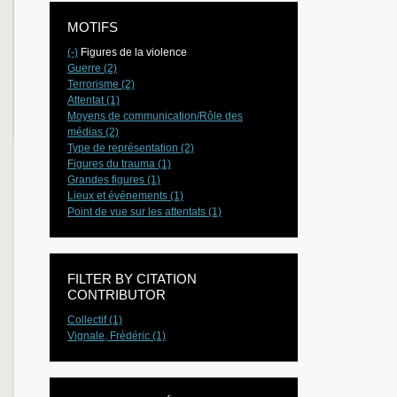
MOTIFS
(-)
Figures de la violence
Guerre (2)
Terrorisme (2)
Attentat (1)
Moyens de communication/Rôle des
médias (2)
Type de représentation (2)
Figures du trauma (1)
Grandes figures (1)
Lieux et événements (1)
Point de vue sur les attentats (1)
FILTER BY CITATION
CONTRIBUTOR
Collectif (1)
Vignale, Frédéric (1)