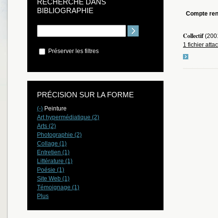
RECHERCHE DANS
BIBLIOGRAPHIE
Compte re
Collectif
(200
1 fichier atta
Préserver les filtres
PRÉCISION SUR LA FORME
(-)
Peinture
Art hypermédiatique (2)
Arts (2)
Photographie (2)
Collage (1)
Entretien (1)
Littérature (1)
Poésie (1)
Site Web (1)
Témoignage (1)
Plus