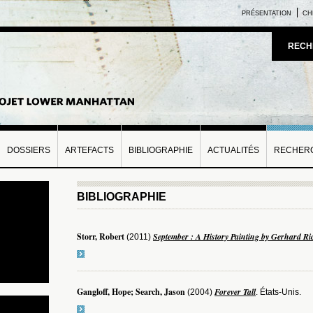
PRÉSENTATION
CH
RECH
DOSSIERS
ARTEFACTS
BIBLIOGRAPHIE
ACTUALITÉS
RECHERC
BIBLIOGRAPHIE
Storr, Robert
September : A History Painting by Gerhard Ri
(2011)
Gangloff, Hope; Search, Jason
Forever Tall
(2004)
. États-Unis.