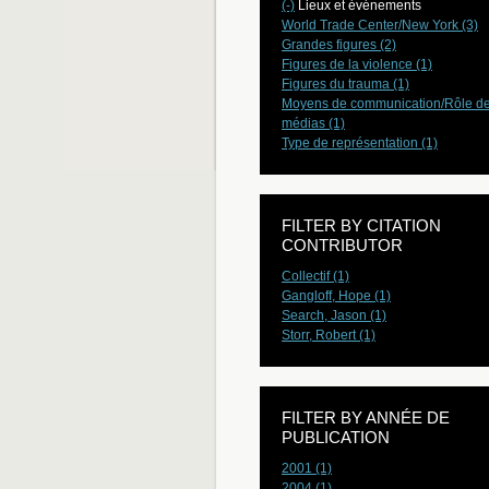
(-)
Lieux et événements
World Trade Center/New York (3)
Grandes figures (2)
Figures de la violence (1)
Figures du trauma (1)
Moyens de communication/Rôle d
médias (1)
Type de représentation (1)
FILTER BY CITATION
CONTRIBUTOR
Collectif (1)
Gangloff, Hope (1)
Search, Jason (1)
Storr, Robert (1)
FILTER BY ANNÉE DE
PUBLICATION
2001 (1)
2004 (1)