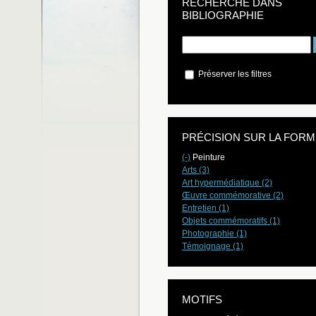
RECHERCHE DANS
BIBLIOGRAPHIE
Préserver les filtres
PRÉCISION SUR LA FORM
(-)
Peinture
Arts (3)
Art hypermédiatique (2)
Œuvre commémorative (2)
Entretien (1)
Objets commémoratifs (1)
Photographie (1)
Témoignage (1)
MOTIFS