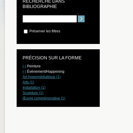
RECHERCHE DANS
BIBLIOGRAPHIE
Préserver les filtres
PRÉCISION SUR LA FORME
(-)
Peinture
(-)
Événement/Happening
Art hypermédiatique (1)
Arts (1)
Installation (1)
Sculpture (1)
Œuvre commémorative (1)