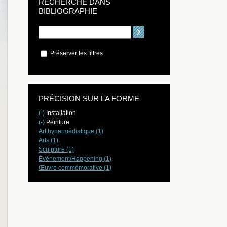
RECHERCHE DANS
BIBLIOGRAPHIE
Préserver les filtres
PRÉCISION SUR LA FORME
(-)
Installation
(-)
Peinture
Art hypermédiatique (1)
Arts (1)
Sculpture (1)
Événement/Happening (1)
Œuvre commémorative (1)