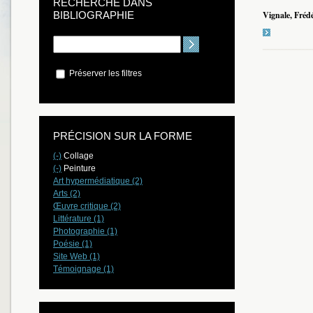
RECHERCHE DANS
BIBLIOGRAPHIE
Vignale, Fréd
Préserver les filtres
PRÉCISION SUR LA FORME
(-)
Collage
(-)
Peinture
Art hypermédiatique (2)
Arts (2)
Œuvre critique (2)
Littérature (1)
Photographie (1)
Poésie (1)
Site Web (1)
Témoignage (1)