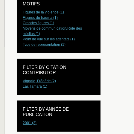
MOTIFS
Figures de la violence (1)
Figures du trauma (1)
Grandes figures (1)
Moyens de communication/Rôle des
médias (1)
Point de vue sur les attentats (1)
Type de représentation (1)
FILTER BY CITATION
CONTRIBUTOR
Vignale, Frédéric (2)
Laï, Tamara (1)
FILTER BY ANNÉE DE
PUBLICATION
2001 (2)