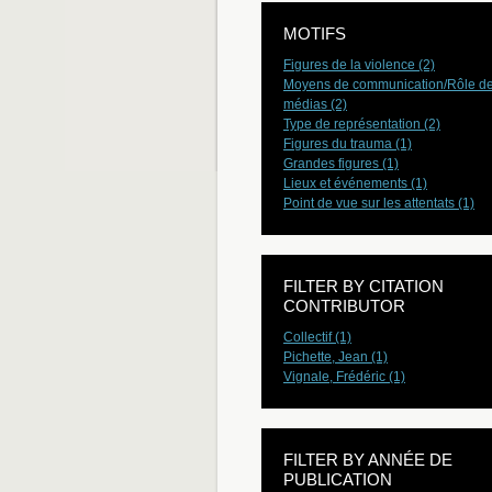
MOTIFS
Figures de la violence (2)
Moyens de communication/Rôle d
médias (2)
Type de représentation (2)
Figures du trauma (1)
Grandes figures (1)
Lieux et événements (1)
Point de vue sur les attentats (1)
FILTER BY CITATION
CONTRIBUTOR
Collectif (1)
Pichette, Jean (1)
Vignale, Frédéric (1)
FILTER BY ANNÉE DE
PUBLICATION