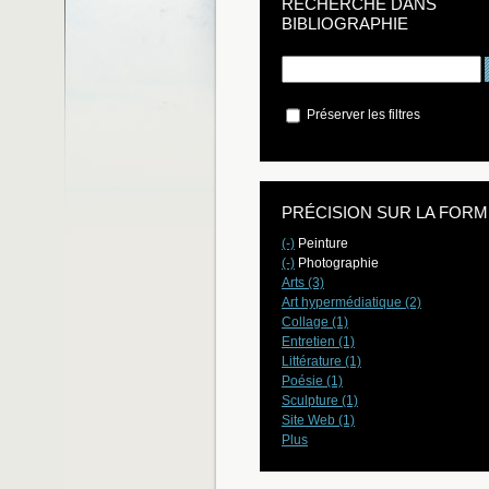
RECHERCHE DANS
BIBLIOGRAPHIE
Préserver les filtres
PRÉCISION SUR LA FORM
(-)
Peinture
(-)
Photographie
Arts (3)
Art hypermédiatique (2)
Collage (1)
Entretien (1)
Littérature (1)
Poésie (1)
Sculpture (1)
Site Web (1)
Plus