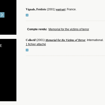
Vignale, Frédéric
wart-art
(2001)
. France.
Compte rendu:
Memorial for the victims of terror
Collectif
Memorial for the Victims of Terror
(2001)
. International.
1 fichier attaché
E