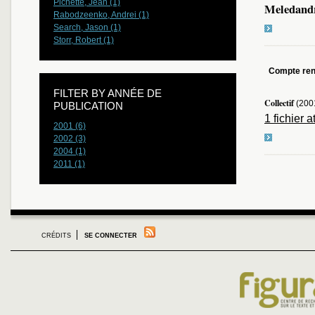
Pichette, Jean (1)
Meledandr
Rabodzeenko, Andrei (1)
Search, Jason (1)
Storr, Robert (1)
Compte re
FILTER BY ANNÉE DE
Collectif
(200
PUBLICATION
1 fichier 
2001 (6)
2002 (3)
2004 (1)
2011 (1)
CRÉDITS
SE CONNECTER