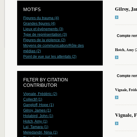
Gilroy, J
MOTIFS
Figures du trauma (4)
Grandes figures (4)
Lieux et événements (3)
Type de représentation (3)
Compte re
Figures de la violence (2)
Moyens de communication/Rôle des
Hotch, Amy
(
médias (2)
Point de vue sur les attentats (2)
Compte re
FILTER BY CITATION
CONTRIBUTOR
Vignale, Frédé
Vignale, Frédéric (2)
Collectif (1)
Gangloff, Hope (1)
Gilroy, James (1)
Vignale, 
Holabird, John (1)
Hotch, Amy (1)
Laï, Tamara (1)
Meledandri, Nina (1)