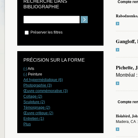
RECHERCHE DANS
Compte re
BIBLIOGRAPHIE
Rabodzeenko,
Préserver les filtres
Gangloff,
PRÉCISION SUR LA FORME
Pichette, 
(-)
Arts
(-)
Peinture
Montréal :
Art hypermédiatique (6)
Photographie (3)
Œuvre commémorative (3)
Collage (2)
Sculpture (2)
Compte re
Témoignage (2)
Œuvre critique (2)
Holabird, Jo
Entretien (1)
Madera, CA : 
Plus