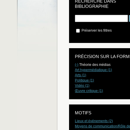
RECHERCHE DANS
BIBLIOGRAPHIE
Préserver les filtres
PRÉCISION SUR LA FORM
(-)
Théorie des médias
Art hypermédiatique (1)
Arts (1)
Politique (1)
Vidéo (1)
Œuvre critique (1)
MOTIFS
Lieux et événements (2)
Moyens de communication/Rôle d