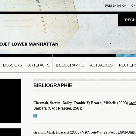
PRÉSENTATION
CH
RECH
DOSSIERS
ARTEFACTS
BIBLIOGRAPHIE
ACTUALITÉS
RECHERC
BIBLIOGRAPHIE
Chermak, Steven; Bailey, Frankie Y; Brown, Michelle
Medi
(2003)
Barbara (CA) : Praeger, 258 p.
Grimm, Mark Edward
NYC Anti-War Protests
(2003)
. États-Unis.