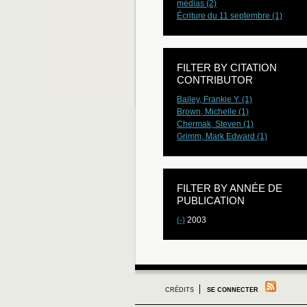
médias (2)
Écriture du 11 septembre (1)
FILTER BY CITATION
CONTRIBUTOR
Bailey, Frankie Y. (1)
Brown, Michelle (1)
Chermak, Steven (1)
Grimm, Mark Edward (1)
FILTER BY ANNÉE DE
PUBLICATION
(-)
2003
CRÉDITS
SE CONNECTER