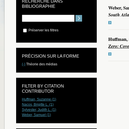
RECHERCHE DANS
BIBLIOGRAPHIE
Weber, Sa
South Atla
Préserver les filtres
Huffman, S
Zero: Cove
PRÉCISION SUR LA FORME
(-)
Théorie des médias
FILTER BY CITATION
CONTRIBUTOR
Huffman, Suzanne (1)
Nacos, Brigitte L. (1)
Sylvester, Judith L. (1)
Weber, Samuel (1)