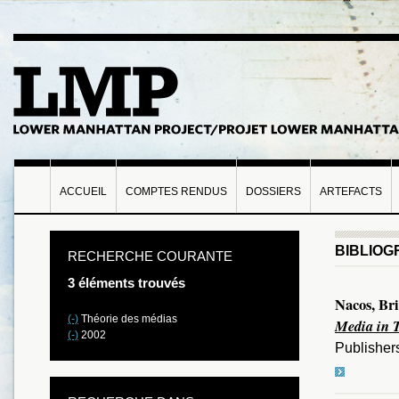
ACCUEIL
COMPTES RENDUS
DOSSIERS
ARTEFACTS
BIBLIOG
RECHERCHE COURANTE
3 éléments trouvés
Nacos, Bri
(-)
Théorie des médias
Media in T
(-)
2002
Publishers