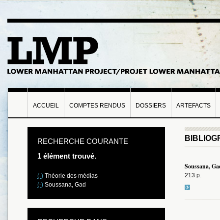
ACCUEIL
COMPTES RENDUS
DOSSIERS
ARTEFACTS
BIBLIOG
RECHERCHE COURANTE
1 élément trouvé.
Soussana, Gad
213 p.
(-)
Théorie des médias
(-)
Soussana, Gad