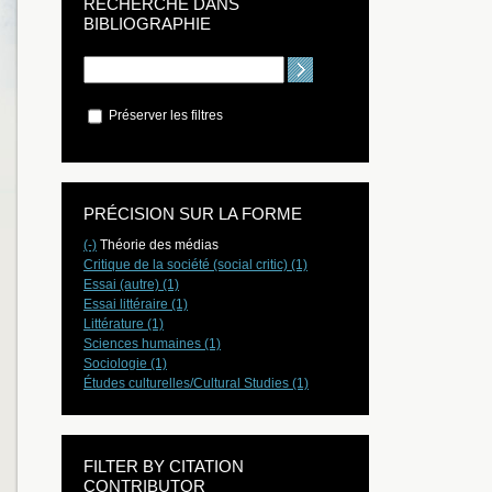
RECHERCHE DANS
BIBLIOGRAPHIE
Préserver les filtres
PRÉCISION SUR LA FORME
(-)
Théorie des médias
Critique de la société (social critic) (1)
Essai (autre) (1)
Essai littéraire (1)
Littérature (1)
Sciences humaines (1)
Sociologie (1)
Études culturelles/Cultural Studies (1)
FILTER BY CITATION
CONTRIBUTOR