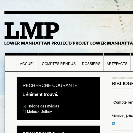
ACCUEIL
COMPTES RENDUS
DOSSIERS
ARTEFACTS
BIBLIOG
RECHERCHE COURANTE
1 élément trouvé.
Compte re
(-)
Théorie des médias
(-)
Melnick, Jeffrey
Melnick, Jeffr