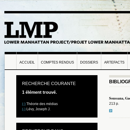
ACCUEIL
COMPTES RENDUS
DOSSIERS
ARTEFACTS
BIBLIOG
RECHERCHE COURANTE
1 élément trouvé.
Soussana, Gad
213 p.
(-)
Théorie des médias
(-)
Lévy, Joseph J.