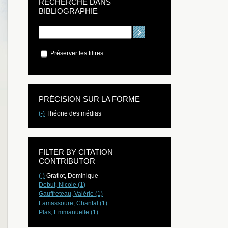
RECHERCHE DANS
BIBLIOGRAPHIE
Préserver les filtres
PRÉCISION SUR LA FORME
(-)
Théorie des médias
FILTER BY CITATION
CONTRIBUTOR
(-)
Gratiot, Dominique
Debut, Nicole (1)
Gauffreteau, Valérie (1)
Lamassoure, Chantal (1)
Plas, Emmanuelle (1)