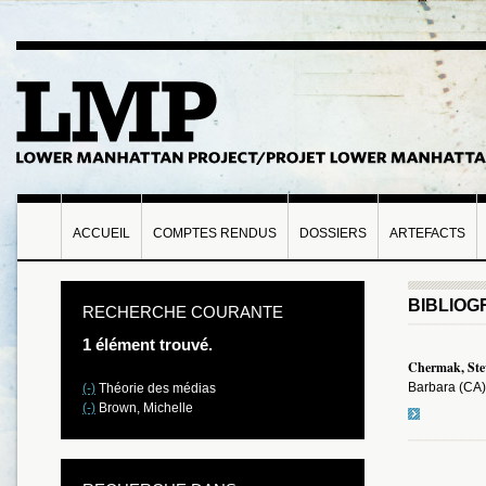
ACCUEIL
COMPTES RENDUS
DOSSIERS
ARTEFACTS
BIBLIOG
RECHERCHE COURANTE
1 élément trouvé.
Chermak, Stev
Barbara (CA) 
(-)
Théorie des médias
(-)
Brown, Michelle