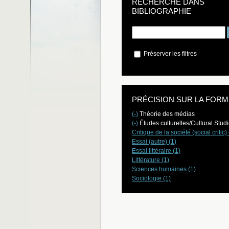
RECHERCHE DANS
BIBLIOGRAPHIE
Préserver les filtres
PRÉCISION SUR LA FORM
(-)
Théorie des médias
(-)
Études culturelles/Cultural Stud
Critique de la société (social critic) 
Essai (autre) (1)
Essai littéraire (1)
Littérature (1)
Sciences humaines (1)
Sociologie (1)