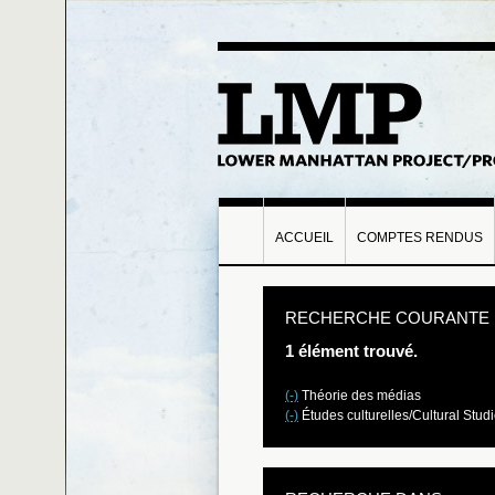
ACCUEIL
COMPTES RENDUS
RECHERCHE COURANTE
1 élément trouvé.
(-)
Théorie des médias
(-)
Études culturelles/Cultural Stud