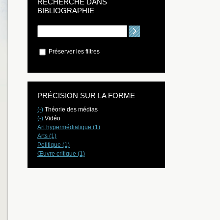
RECHERCHE DANS
BIBLIOGRAPHIE
Préserver les filtres
PRÉCISION SUR LA FORME
(-)
Théorie des médias
(-)
Vidéo
Art hypermédiatique (1)
Arts (1)
Politique (1)
Œuvre critique (1)