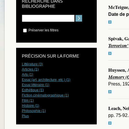
RECHERCHE DANS
BIBLIOGRAPHIE
McTeigue,
Date de p
Préserver les filtres
Spivak, G
Terrorism'
PRÉCISION SUR LA FORME
Littérature (3)
Huyssen, 
Articles (1)
Arts (1)
Memory (C
Essai (art, architecture, etc.) (1)
Press, 192
Essai littéraire (1)
Esthétique (1)
Fiction cinématographique (1)
Film (1)
Histoire (1)
Leach, Nei
Philosophie (1)
pp. 75-92.
Plus