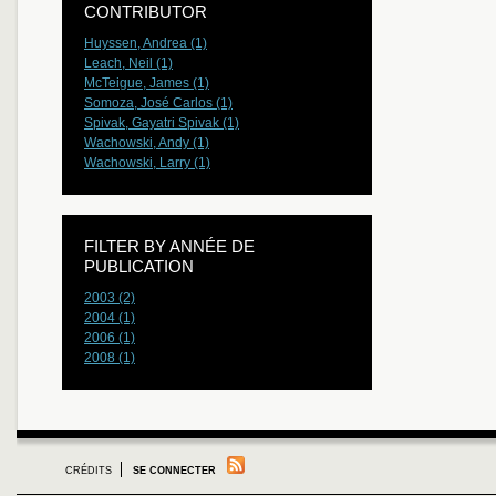
CONTRIBUTOR
Huyssen, Andrea (1)
Leach, Neil (1)
McTeigue, James (1)
Somoza, José Carlos (1)
Spivak, Gayatri Spivak (1)
Wachowski, Andy (1)
Wachowski, Larry (1)
FILTER BY ANNÉE DE
PUBLICATION
2003 (2)
2004 (1)
2006 (1)
2008 (1)
CRÉDITS
SE CONNECTER