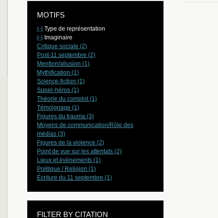
MOTIFS
(-)
Type de représentation
(-)
Imaginaire
Critique sociale (2)
Post-11 septembre (2)
Mention/allusion (1)
Mythification (1)
Science-fiction (1)
Super-héros (1)
Théorie du complot (1)
Témoignage (1)
Figures du trauma (3)
Moyens de communication/Rôle des
médias (3)
Figures de la violence (2)
Point de vue sur les attentats (2)
Lieux et événements (1)
Politique / Religion (1)
Écriture du 11 septembre (1)
FILTER BY CITATION